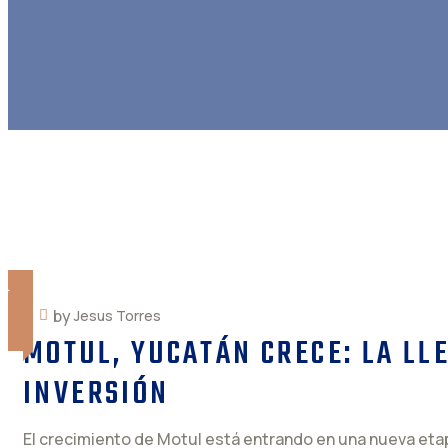
IL
by
Jesus Torres
6
MOTUL, YUCATÁN CRECE: LA LL
INVERSIÓN
El crecimiento de Motul está entrando en una nueva etap