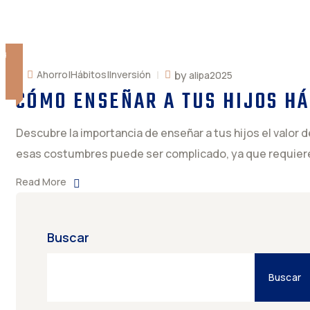
ZO
by
Ahorro|Hábitos|Inversión
alipa2025
3
CÓMO ENSEÑAR A TUS HIJOS HÁ
Descubre la importancia de enseñar a tus hijos el valor 
esas costumbres puede ser complicado, ya que requiere
Read More
Buscar
Buscar