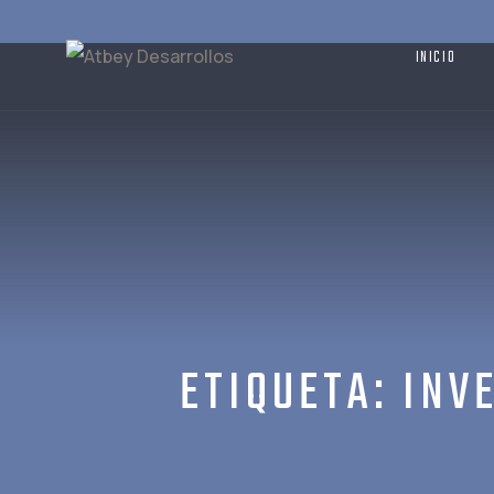
Skip
to
INICIO
content
ETIQUETA:
INV