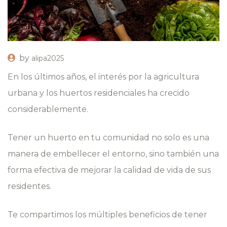
by
alipa2025
En los últimos años, el interés por la agricultura
urbana y los huertos residenciales ha crecido
considerablemente.
Tener un huerto en tu comunidad no solo es una
manera de embellecer el entorno, sino también una
forma efectiva de mejorar la calidad de vida de sus
residentes.
Te compartimos los múltiples beneficios de tener