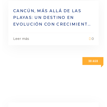
CANCÚN, MÁS ALLÁ DE LAS
PLAYAS: UN DESTINO EN
EVOLUCIÓN CON CRECIMIENTO
URBANO, NATURALEZA Y
CONECTIVIDAD
Leer más
0
30 AGO