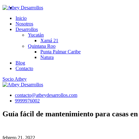
Skip
to
Inicio
content
Nosotros
Desarrollos
Yucatán
Xamá 21
Quintana Roo
Punta Palmar Caribe
Natura
Blog
Contacto
Socio Atbey
contacto@atbeydesarrollos.com
9999976002
Guía fácil de mantenimiento para casas en 
febrero 21, 2022