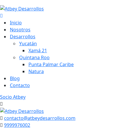
Skip
to
content
Inicio
Nosotros
Desarrollos
Yucatán
Xamá 21
Quintana Roo
Punta Palmar Caribe
Natura
Blog
Contacto
Socio Atbey
contacto@atbeydesarrollos.com
9999976002