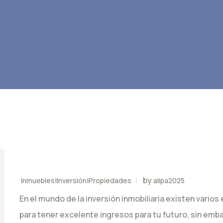
by
Inmuebles|Inversión|Propiedades
alipa2025
En el mundo de la inversión inmobiliaria existen vario
para tener excelente ingresos para tu futuro, sin emb